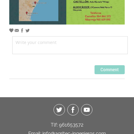
Tlf:
961653572
Email:
info@agritec-ingenieros.com