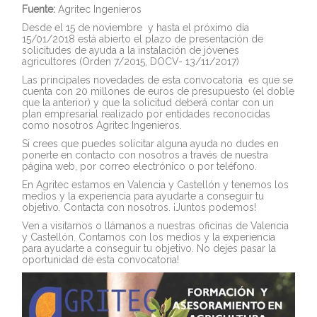
Fuente:
Agritec Ingenieros
Desde el 15 de noviembre y hasta el próximo día
15/01/2018 está abierto el plazo de presentación de
solicitudes de ayuda a la instalación de jóvenes
agricultores (Orden 7/2015,
DOCV- 13/11/2017)
Las principales novedades de esta
​convocatoria
es que se
cuenta con 20 millones de euros de presupuesto (el doble
que la anterior) y que la solicitud
d​
eberá contar con un
plan empresarial
​realizado por entidades reconocidas
como nosotros​ Agritec Ingenieros.
Si crees que puedes solicitar alguna ayuda
​n​
o dudes en
ponerte en contacto con nosotros a través de nuestra
página
web
, por
correo electrónico
o
por teléfono
.
En
Agritec
estamos en Valencia y Castellón y
tenemos los
medios y la experiencia para ayudarte a conseguir tu
objetivo. Contacta con nosotros. ¡Juntos podemos!
Ven a visitarnos o llámanos a nuestras oficinas de Valencia
y Castellón. Contamos con los medios y la experiencia
para ayudarte a conseguir tu objetivo. No dejes pasar la
oportunidad de esta convocatoria!